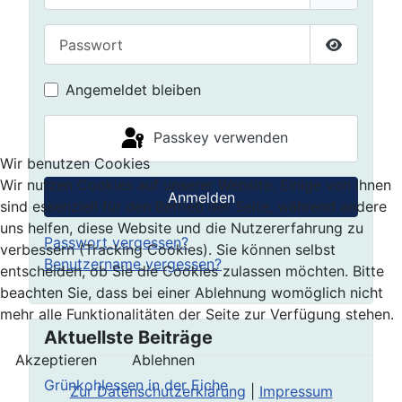
Passwort
Passwort 
Angemeldet bleiben
Passkey verwenden
Wir benutzen Cookies
Wir nutzen Cookies auf unserer Website. Einige von ihnen
Anmelden
sind essenziell für den Betrieb der Seite, während andere
uns helfen, diese Website und die Nutzererfahrung zu
Passwort vergessen?
verbessern (Tracking Cookies). Sie können selbst
Benutzername vergessen?
entscheiden, ob Sie die Cookies zulassen möchten. Bitte
beachten Sie, dass bei einer Ablehnung womöglich nicht
mehr alle Funktionalitäten der Seite zur Verfügung stehen.
Aktuellste Beiträge
Akzeptieren
Ablehnen
Grünkohlessen in der Eiche
Zur Datenschutzerklärung
|
Impressum