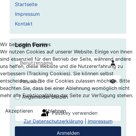
Startseite
Impressum
Kontakt
Login Form
Wir benutzen Cookies
Wir nutzen Cookies auf unserer Website. Einige von ihnen
sind essenziell für den Betrieb der Seite, während andere
Benutzername
uns helfen, diese Website und die Nutzererfahrung zu
verbessern (Tracking Cookies). Sie können selbst
Passwort
entscheiden, ob Sie die Cookies zulassen möchten. Bitte
beachten Sie, dass bei einer Ablehnung womöglich nicht
Passwort 
mehr alle Funktionalitäten der Seite zur Verfügung stehen.
Angemeldet bleiben
Akzeptieren
Ablehnen
Passkey verwenden
Zur Datenschutzerklärung
|
Impressum
Anmelden