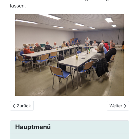
lassen.
Vorheriger Beitrag: Feierlichkeiten zum 50-jährigen Vereinsjub
Nächster Beit
Zurück
Weiter
Hauptmenü