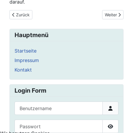
darauf.
Vorheriger Beitrag: 50 Jahr-Feier
Nächster Beit
Zurück
Weiter
Hauptmenü
Startseite
Impressum
Kontakt
Login Form
Benutzername
Passwort