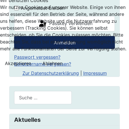
Passwort 
Wir benutzen Cookies
Wir nutzen Cookies auf unserer Website. Einige von ihnen
Angemeldet bleiben
sind essenziell für den Betrieb der Seite, während andere
uns helfen, diese Website und die Nutzererfahrung zu
Passkey verwenden
verbessern (Tracking Cookies). Sie können selbst
entscheiden, ob Sie die Cookies zulassen möchten. Bitte
beachten Sie, dass bei einer Ablehnung womöglich nicht
Anmelden
mehr alle Funktionalitäten der Seite zur Verfügung stehen.
Passwort vergessen?
Akzeptieren
Ablehnen
Benutzername vergessen?
Zur Datenschutzerklärung
|
Impressum
Suchen
Aktuelles