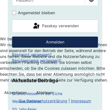
Passwort 
Angemeldet bleiben
Passkey verwenden
Wir benutzen Cookies
Anmelden
Wir nutzen Cookies auf unserer Website. Einige von ihnen
sind essenziell für den Betrieb der Seite, während andere
Passwort vergessen?
uns helfen, diese Website und die Nutzererfahrung zu
Benutzername vergessen?
verbessern (Tracking Cookies). Sie können selbst
entscheiden, ob Sie die Cookies zulassen möchten. Bitte
beachten Sie, dass bei einer Ablehnung womöglich nicht
Aktuellste Beiträge
mehr alle Funktionalitäten der Seite zur Verfügung stehen.
Akzeptieren
Ablehnen
Grünkohlessen in der Eiche
Zur Datenschutzerklärung
|
Impressum
Weihnachtsfeier
50 Jahr-Feier