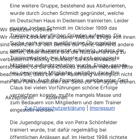
Eine weitere Gruppe, bestehend aus Abiturienten,
wurde durch Jochen Schmidt gegründet, welche
im Deutschen Haus in Dedensen trainierten. Leider
musste Jochen Schmidt im Oktober 1999 das
Wir benutzen Cookies
Training aus beruflichen Gründen aufgeben. Die
Wir nutzen Cookies auf unserer Website. Einige von ihnen
Suche nach einem qualifizierten Übungsleiter
sind essenziell für den Betrieb der Seite, während andere
gestaltete sich unerwartet schwierig, sodass der
uns helfen, diese Website und die Nutzererfahrung zu
Trainingsbetrieb drei Monate durch engagierte
verbessern (Tracking Cookies). Sie können selbst
Mitglieder aufrechtgehalten wurde. Einige, gerade
entscheiden, ob Sie die Cookies zulassen möchten. Bitte
neu gewonnene Mitglieder, verließen daraufhin
beachten Sie, dass bei einer Ablehnung womöglich nicht
den Verein. Auch die Formation, welche unter Gert
mehr alle Funktionalitäten der Seite zur Verfügung stehen.
Claus bei vielen Vorführungen schöne Erfolge
verzeichnen konnte, mußte mangels Masse und
Akzeptieren
Ablehnen
zum Bedauern von Mitgliedern und dem Trainer
Zur Datenschutzerklärung
|
Impressum
eingestellt werden.
Die Jugendgruppe, die von Petra Schönfelder
trainiert wurde, trat dafür regelmäßig bei
öffentlichen Anlässen auf. Im Herbst 1998 richtete