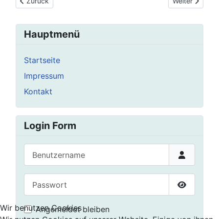
Vorheriger Beitrag: Training vorübergehend montags in Seelze
Nächster Beitr
Zurück
Weiter
Hauptmenü
Startseite
Impressum
Kontakt
Login Form
Benutzername
Passwort
Passwort 
Wir benutzen Cookies
Angemeldet bleiben