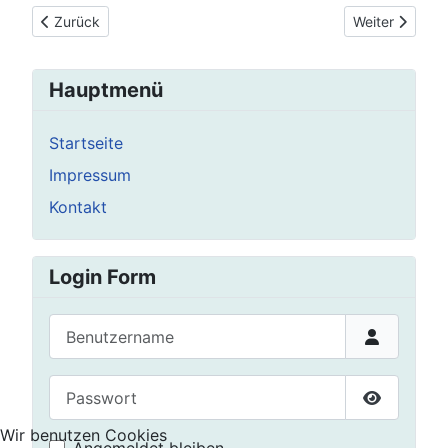
Vorheriger Beitrag: Grünkohlschlacht
Nächster Beit
Zurück
Weiter
Hauptmenü
Startseite
Impressum
Kontakt
Login Form
Benutzername
Passwort
Passwort 
Wir benutzen Cookies