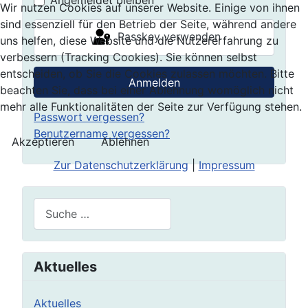
Angemeldet bleiben
Wir nutzen Cookies auf unserer Website. Einige von ihnen
sind essenziell für den Betrieb der Seite, während andere
Passkey verwenden
uns helfen, diese Website und die Nutzererfahrung zu
verbessern (Tracking Cookies). Sie können selbst
entscheiden, ob Sie die Cookies zulassen möchten. Bitte
Anmelden
beachten Sie, dass bei einer Ablehnung womöglich nicht
mehr alle Funktionalitäten der Seite zur Verfügung stehen.
Passwort vergessen?
Benutzername vergessen?
Akzeptieren
Ablehnen
Zur Datenschutzerklärung
|
Impressum
Suchen
Aktuelles
Aktuelles