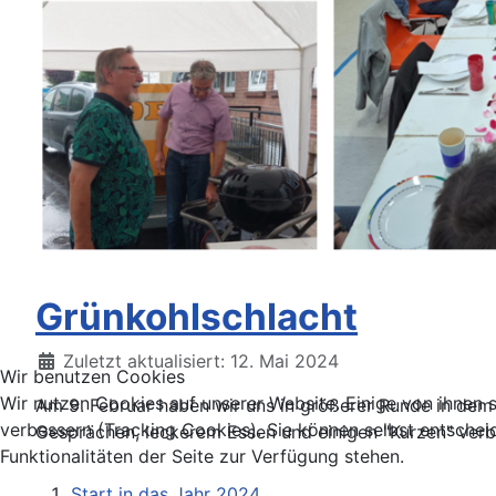
Grünkohlschlacht
Details
Zuletzt aktualisiert: 12. Mai 2024
Wir benutzen Cookies
Wir nutzen Cookies auf unserer Website. Einige von ihnen s
Am 9. Februar haben wir uns in größerer Runde in dem
verbessern (Tracking Cookies). Sie können selbst entschei
Gesprächen, leckerem Essen und einigen "Kurzen" verb
Funktionalitäten der Seite zur Verfügung stehen.
Start in das Jahr 2024