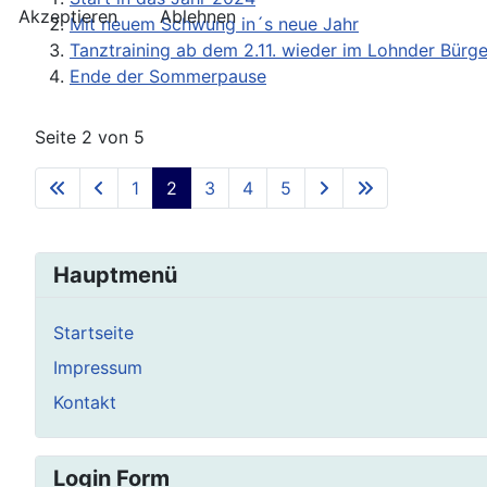
Akzeptieren
Ablehnen
Mit neuem Schwung in´s neue Jahr
Tanztraining ab dem 2.11. wieder im Lohnder Bürg
Ende der Sommerpause
Seite 2 von 5
1
2
3
4
5
Hauptmenü
Startseite
Impressum
Kontakt
Login Form